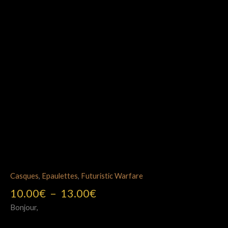
Casques
,
Epaulettes
,
Futuristic Warfare
Plage
10.00
€
–
13.00
€
de
Bonjour,
prix :