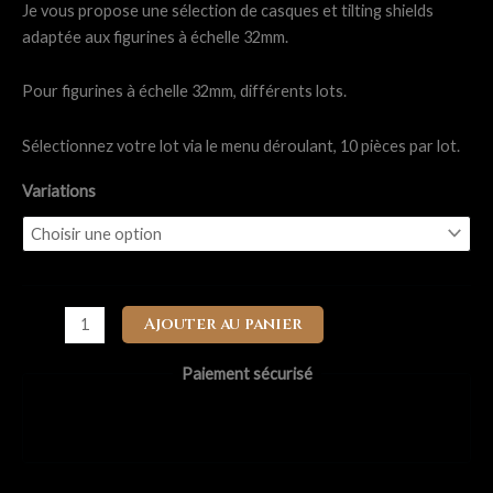
10.00€
Je vous propose une sélection de casques et tilting shields
à
adaptée aux figurines à échelle 32mm.
13.00€
Pour figurines à échelle 32mm, différents lots.
Sélectionnez votre lot via le menu déroulant, 10 pièces par lot.
Variations
quantité
Ajouter au panier
de
Grimdark
Paiement sécurisé
Wargames
-
Bits
Angelus,