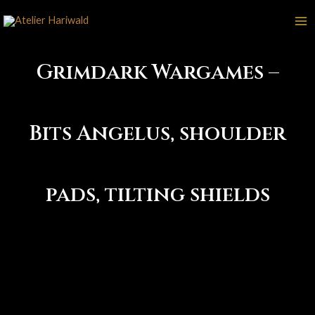
Aller
au
Ma
contenu
M
Grimdark Wargames –
Bits Angelus, shoulder
pads, tilting shields