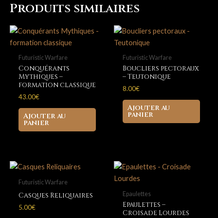
shoulder
Produits similaires
pads,
tilting
shields
Futuristic Warfare
Futuristic Warfare
Conquérants
Boucliers pectoraux
Mythiques –
– Teutonique
formation classique
8.00
€
43.00
€
Ajouter au
panier
Ajouter au
panier
Futuristic Warfare
Epaulettes
Casques Reliquaires
Epaulettes –
5.00
€
Croisade Lourdes