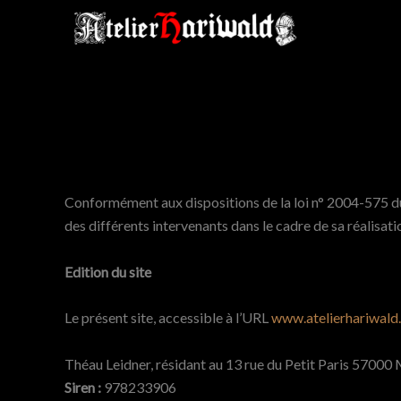
Aller
au
contenu
Conformément aux dispositions de la loi n° 2004-575 du 2
des différents intervenants dans le cadre de sa réalisatio
Edition du site
Le présent site, accessible à l’URL
www.atelierhariwald
Théau Leidner, résidant au 13 rue du Petit Paris 57000
Siren :
978233906