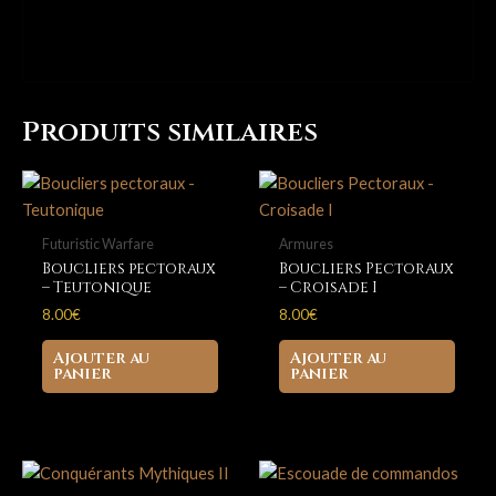
de
la
Volga
I
Produits similaires
Futuristic Warfare
Armures
Boucliers pectoraux
Boucliers Pectoraux
– Teutonique
– Croisade I
8.00
€
8.00
€
Ajouter au
Ajouter au
panier
panier