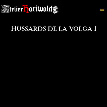
Aller
au
Ma
contenu
M
Hussards de la Volga I