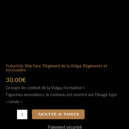
Futuristic Warfare
,
Régiment de la Volga
,
Régiments et
escouades
30.00
€
Groupe de combat de la Volga, formation I.
Figurines monoblocs, le contenu est montré sur l’image type
« rendu ».
quantité
Ajouter au panier
de
Hussards
Paiement sécurisé