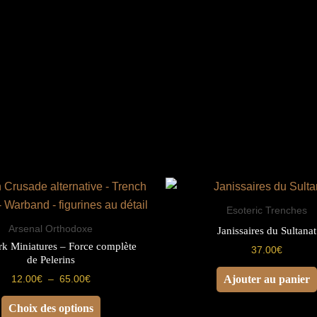
the
Plagues
Esoteric Trenches
Arsenal Orthodoxe
Janissaires du Sultanat
k Miniatures – Force complète
37.00
€
de Pelerins
Plage
12.00
€
–
65.00
€
Ajouter au panier
de
Ce
prix :
Choix des options
12.00€
produit