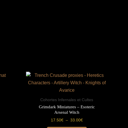
Cohortes Infernales et Cultes
Grimdark Miniatures – Esoteric
Arsenal Witch
Plage
17.50
€
–
33.00
€
de
Ce