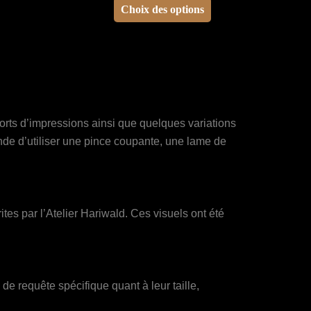
prix :
Choix des options
17.50€
produit
à
a
33.00€
plusieurs
variations.
Les
options
orts d’impressions ainsi que quelques variations
peuvent
ande d’utiliser une pince coupante, une lame de
être
choisies
sur
la
es par l’Atelier Hariwald. Ces visuels ont été
page
du
produit
e requête spécifique quant à leur taille,