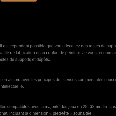
à
a
65.00€
plusieurs
variations.
Les
options
peuvent
Il est cependant possible que vous déceliez des restes de supp
être
qualité de fabrication et au confort de peinture. Je vous recomm
choisies
estes de supports et dépôts.
sur
la
page
en accord avec les principes de licences commerciales souscrit
du
ntellectuelle.
produit
es compatibles avec la majorité des jeux en 28- 32mm. En cas d
at, incluant la dimension « pied-tête » souhaitée.