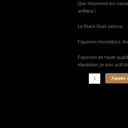
Que résonnent les clairo
arrêtera !
Le Black Grail vaincra.
Figurines monoblocs, troi
Figurines de haute quali
réputation, je suis actif
quantité
Ajouter 
de
Grimdark
Miniatures
-
Knight
of