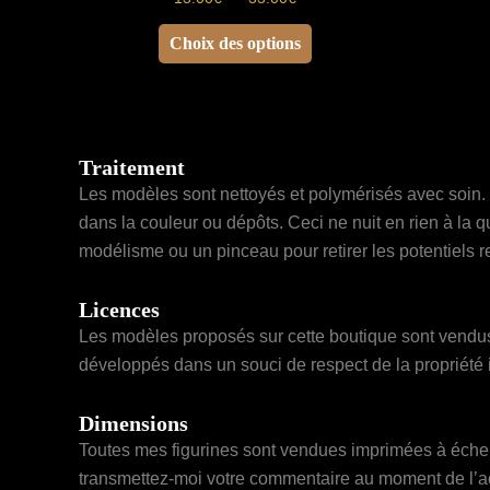
de
Ce
prix :
Choix des options
13.00€
produit
à
a
33.00€
plusieurs
variations.
Traitement
Les
Les modèles sont nettoyés et polymérisés avec soin. 
options
dans la couleur ou dépôts. Ceci ne nuit en rien à la 
peuvent
modélisme ou un pinceau pour retirer les potentiels r
être
choisies
Licences
sur
Les modèles proposés sur cette boutique sont vendus 
la
développés dans un souci de respect de la propriété i
page
du
Dimensions
produit
Toutes mes figurines sont vendues imprimées à échell
transmettez-moi votre commentaire au moment de l’ach