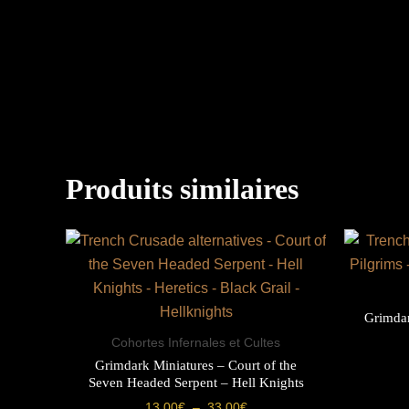
Produits similaires
Grimdar
Cohortes Infernales et Cultes
Grimdark Miniatures – Court of the
Seven Headed Serpent – Hell Knights
Plage
13.00
€
–
33.00
€