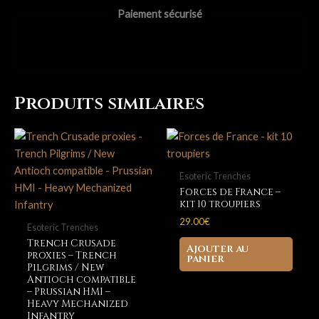
Troupes
Paiement sécurisé
Azabes
Produits similaires
Esoteric Trenches
Forces de France –
kit 10 troupiers
29.00
€
Esoteric Trenches
Trench Crusade
Ajouter au
proxies – Trench
panier
Pilgrims / New
Antioch compatible
– Prussian HMI –
Heavy Mechanized
Infantry