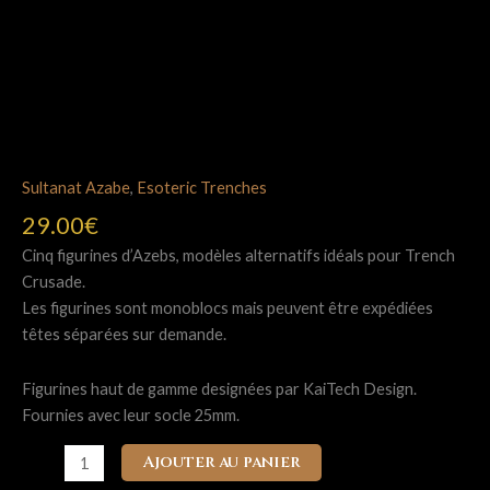
Sultanat Azabe
,
Esoteric Trenches
29.00
€
Cinq figurines d’Azebs, modèles alternatifs idéals pour Trench
Crusade.
Les figurines sont monoblocs mais peuvent être expédiées
têtes séparées sur demande.
Figurines haut de gamme designées par KaiTech Design.
Fournies avec leur socle 25mm.
quantité
Ajouter au panier
de