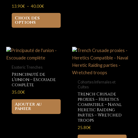
Plage
13.90
€
–
40.00
€
de
Ce
prix :
Choix des
produit
13.90€
options
à
a
40.00€
plusieurs
variations.
Les
options
peuvent
Esoteric Trenches
être
Principauté de
l’union – Escouade
choisies
Cohortes Infernales et
complète
Cultes
sur
35.00
€
Trench Crusade
la
proxies – Heretics
page
Ajouter au
Compatible – Naval
panier
Heretic Raiding
du
parties – Wretched
produit
troops
25.80
€