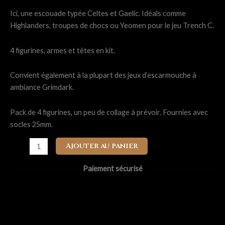
Ici, une escouade typée Celtes et Gaelic. Idéals comme
Highlanders, troupes de chocs ou Yeomen pour le jeu Trench C.
4 figurines, armes et têtes en kit.
Convient également à la plupart des jeux d’escarmouche à
ambiance Grimdark.
Pack de 4 figurines, un peu de collage à prévoir. Fournies avec
socles 25mm.
quantité
Ajouter au panier
de
Grimdark
Paiement sécurisé
Miniatures
-
Kingdom
of