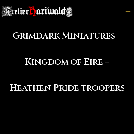
Aller
au
Ma
contenu
M
Grimdark Miniatures –
Kingdom of Eire –
Heathen Pride troopers