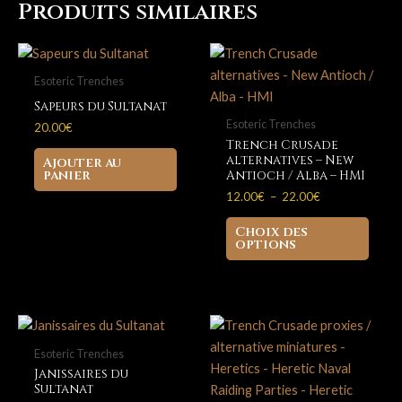
Eire
Produits similaires
-
Heathen
Pride
Esoteric Trenches
troopers
Sapeurs du Sultanat
Esoteric Trenches
20.00
€
Trench Crusade
alternatives – New
Ajouter au
panier
Antioch / Alba – HMI
Plage
12.00
€
–
22.00
€
de
Ce
prix :
Choix des
produ
12.00€
options
à
a
22.00€
plusi
variat
Les
optio
Esoteric Trenches
peuve
Janissaires du
Sultanat
être