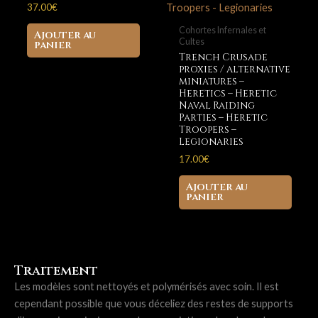
37.00
€
chois
sur
Cohortes Infernales et
Ajouter au
Cultes
la
panier
Trench Crusade
page
proxies / alternative
du
miniatures –
Heretics – Heretic
produ
Naval Raiding
Parties – Heretic
Troopers –
Legionaries
17.00
€
Ajouter au
panier
Traitement
Les modèles sont nettoyés et polymérisés avec soin. Il est
cependant possible que vous déceliez des restes de supports