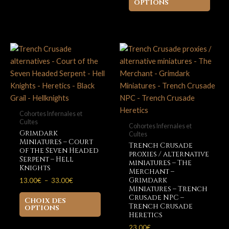
produ
65.00€
options
plusieurs
a
variations.
plusi
Les
variat
options
Les
peuvent
optio
être
peuve
choisies
être
sur
chois
la
sur
Cohortes Infernales et
page
Cultes
la
Cohortes Infernales et
du
Grimdark
Cultes
page
Miniatures – Court
produit
Trench Crusade
du
of the Seven Headed
proxies / alternative
Serpent – Hell
produ
miniatures – The
Knights
Merchant –
Plage
Grimdark
13.00
€
–
33.00
€
de
Miniatures – Trench
Ce
prix :
Crusade NPC –
Choix des
produit
13.00€
Trench Crusade
options
à
Heretics
a
33.00€
23.00
€