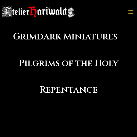
Aller
au
Ma
contenu
M
Grimdark Miniatures –
Pilgrims of the Holy
Repentance