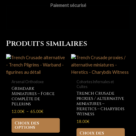
Grimdark
Paiement sécurisé
Miniatures
-
Pilgrims
of
the
Produits similaires
Holy
Repentance
Arsenal Orthodoxe
Cohortes Infernales et
Cultes
Grimdark
Trench Crusade
Miniatures – Force
proxies / alternative
complète de
miniatures –
Pelerins
Heretics – Charybdis
Plage
12.00
€
–
65.00
€
Witness
de
Ce
prix :
18.00
€
Choix des
produit
12.00€
options
Ce
à
Choix des
a