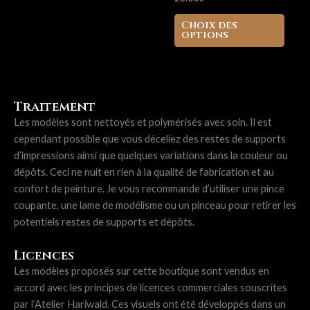
plusieurs
Ce
variations.
Choix des
produ
options
Les
a
options
plusi
peuvent
variat
être
Les
choisies
Traitement
optio
sur
Les modèles sont nettoyés et polymérisés avec soin. Il est
peuve
la
cependant possible que vous déceliez des restes de supports
être
page
d’impressions ainsi que quelques variations dans la couleur ou
chois
du
dépôts. Ceci ne nuit en rien à la qualité de fabrication et au
sur
produit
confort de peinture. Je vous recommande d’utiliser une pince
la
coupante, une lame de modélisme ou un pinceau pour retirer les
page
potentiels restes de supports et dépôts.
du
produ
Licences
Les modèles proposés sur cette boutique sont vendus en
accord avec les principes de licences commerciales souscrites
par l’Atelier Hariwald. Ces visuels ont été développés dans un