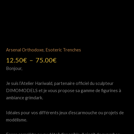
Arsenal Orthodoxe
,
Esoteric Trenches
Plage
12.50
€
–
75.00
€
de
Bonjour,
prix :
12.50€
Je suis l’Atelier Hariwald, partenaire officiel du sculpteur
à
DIMOMODELS et je vous propose sa gamme de figurines à
75.00€
ambiance grimdark.
Idéales pour vos différents jeux d’escarmouche ou projets de
modélisme.