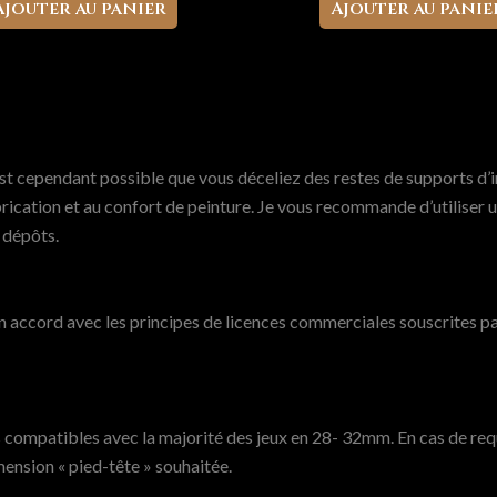
Ajouter au panier
Ajouter au panie
est cependant possible que vous déceliez des restes de supports d’i
fabrication et au confort de peinture. Je vous recommande d’utilise
t dépôts.
accord avec les principes de licences commerciales souscrites par
compatibles avec la majorité des jeux en 28- 32mm. En cas de requ
ension « pied-tête » souhaitée.