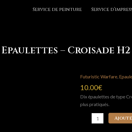
Service de peinture
Service d’impre
Epaulettes – Croisade H2
Futuristic Warfare
,
Epaule
10.00
€
Dix épaulettes de type Cro
plus pratiqués.
quantité
Ajoute
de
Epaulettes