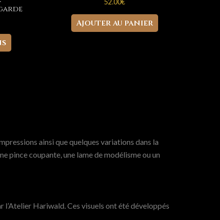
52.00
€
 garde
Ajouter au panier
Ce
ns
produit
a
plusieurs
variations.
Les
options
peuvent
être
mpressions ainsi que quelques variations dans la
choisies
r une pince coupante, une lame de modélisme ou un
sur
la
page
du
 l’Atelier Hariwald. Ces visuels ont été développés
produit