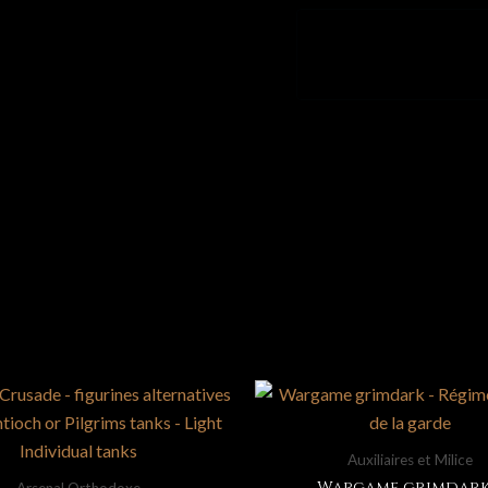
Conquérants
Mythiques
-
Escouades
Lourdes
-
5
figurines
Auxiliaires et Milice
Wargame grimdark