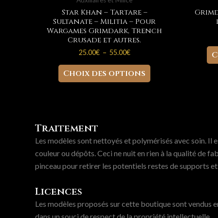
Auxiliaires et Milice
Star Khan – Tartare –
Grimd
Sultanate – Militia – Pour
Wargames Grimdark, Trench
Crusade et autres.
Plage
25.00
€
–
55.00
€
C
de
Ce
prix :
Choix des options
25.00€
produit
à
a
55.00€
plusieurs
variations.
Traitement
Les
Les modèles sont nettoyés et polymérisés avec soin. Il 
options
couleur ou dépôts. Ceci ne nuit en rien à la qualité de 
peuvent
pinceau pour retirer les potentiels restes de supports e
être
choisies
Licences
sur
Les modèles proposés sur cette boutique sont vendus en 
la
dans un souci de respect de la propriété intellectuelle.