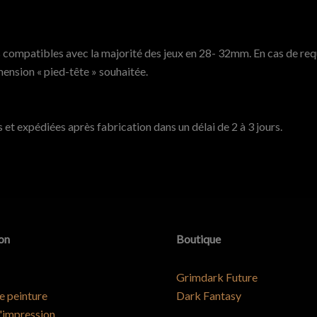
produit
compatibles avec la majorité des jeux en 28- 32mm. En cas de requ
ension « pied-tête » souhaitée.
 et expédiées après fabrication dans un délai de 2 à 3 jours.
on
Boutique
Grimdark Future
e peinture
Dark Fantasy
'impression