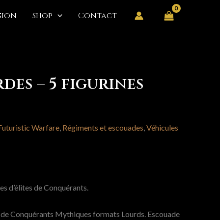
ssion
Shop
Contact
es – 5 figurines
Futuristic Warfare
,
Régiments et escouades
,
Véhicules
es d’élites de Conquérants.
es de Conquérants Mythiques formats Lourds. Escouade