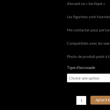
d’assaut ou « tactique ».
Les figurines sont fourni
Me contacter pour person
Compatibles avec les wa
Photo de produit peint à ti
Type d'escouade
quantité
Ajoute
de