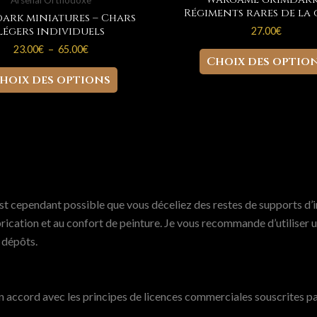
Arsenal Orthodoxe
Régiments rares de la
ark miniatures – Chars
légers individuels
27.00
€
Plage
23.00
€
–
65.00
€
Choix des optio
de
Ce
prix :
hoix des options
23.00€
produit
à
a
65.00€
plusieurs
variations.
Les
options
peuvent
est cependant possible que vous déceliez des restes de supports d’i
être
fabrication et au confort de peinture. Je vous recommande d’utilise
choisies
t dépôts.
sur
la
page
accord avec les principes de licences commerciales souscrites par
du