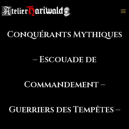
Aller
au
Ma
contenu
M
Conquérants Mythiques
– Escouade de
Commandement –
Guerriers des Tempêtes –