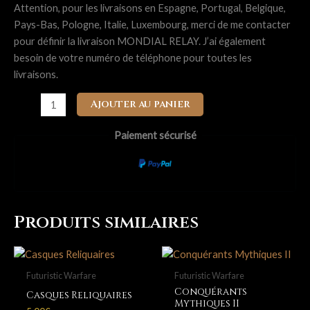
Attention, pour les livraisons en Espagne, Portugal, Belgique,
Pays-Bas, Pologne, Italie, Luxembourg, merci de me contacter
pour définir la livraison MONDIAL RELAY. J’ai également
besoin de votre numéro de téléphone pour toutes les
livraisons.
quantité
Ajouter au panier
de
Conquérants
Paiement sécurisé
Mythiques
-
Escouade
de
Commandement
Produits similaires
-
Guerriers
des
Futuristic Warfare
Futuristic Warfare
Tempêtes
Conquérants
Casques Reliquaires
-
Mythiques II