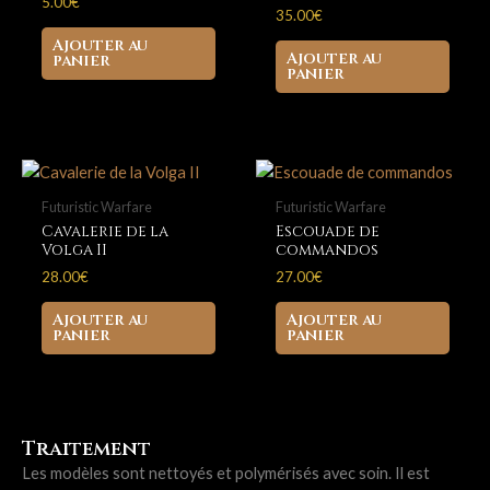
5.00
€
Grimdark
35.00
€
Wargame
Ajouter au
Ajouter au
panier
panier
Futuristic Warfare
Futuristic Warfare
Cavalerie de la
Escouade de
Volga II
commandos
28.00
€
27.00
€
Ajouter au
Ajouter au
panier
panier
Traitement
Les modèles sont nettoyés et polymérisés avec soin. Il est