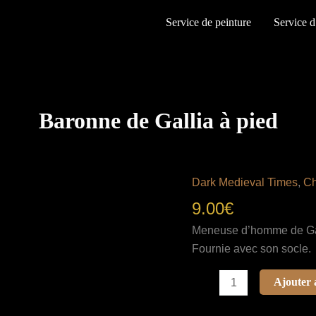
Service de peinture
Service d
Baronne de Gallia à pied
Dark Medieval Times
,
Ch
9.00
€
Meneuse d’homme de Gal
Fournie avec son socle.
quantité
Ajouter 
de
Baronne