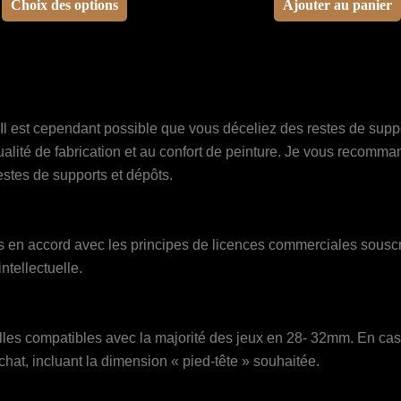
Choix des options
Ajouter au panier
produit
a
plusieurs
variations.
Les
Il est cependant possible que vous déceliez des restes de supp
options
qualité de fabrication et au confort de peinture. Je vous recomm
peuvent
estes de supports et dépôts.
être
choisies
sur
en accord avec les principes de licences commerciales souscrit
la
ntellectuelle.
page
du
produit
es compatibles avec la majorité des jeux en 28- 32mm. En cas d
at, incluant la dimension « pied-tête » souhaitée.