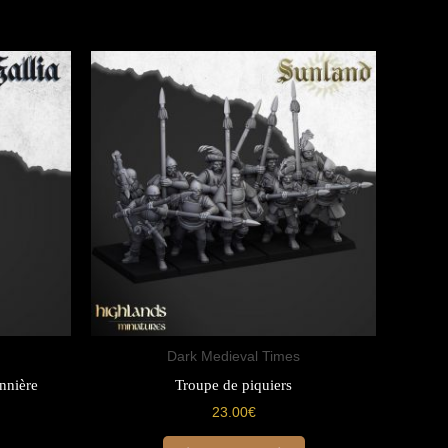
Dark Medieval Times
annière
Troupe de piquiers
23.00
€