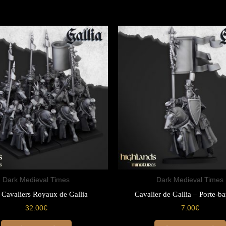
Dark Medieval Times
Dark Medieval Times
 Cavaliers Royaux de Gallia
Cavalier de Gallia – Porte-b
32.00
€
7.00
€
Ce